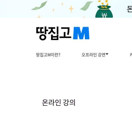
땅집고M이란?
오프라인 강연
온
라
인
온라인 강의
강
의