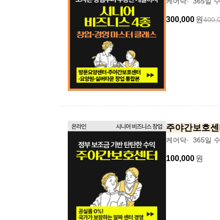
케어닥
365일 
300,000
원
400,
주야간보호센
케어닥
365일 
100,000
원