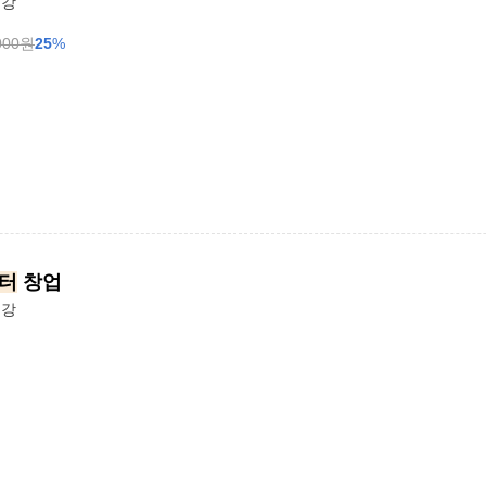
수강
000
원
25
%
터
창업
수강