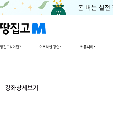
땅집고M이란?
오프라인 강연
커뮤니티
강
좌
상
강좌상세보기
세
보