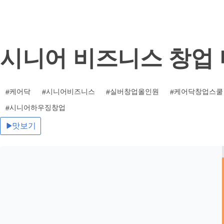
기
시니어 비즈니스 창업
케어닥
시니어비즈니스
실버창업올인원
케어닥창업스쿨
시니어하우징창업
맛보기