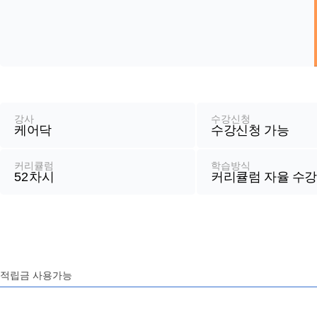
강
좌
정
강사
수강신청
케어닥
수강신청 가능
보
커리큘럼
학습방식
52
차시
커리큘럼 자율 수
적립금 사용가능