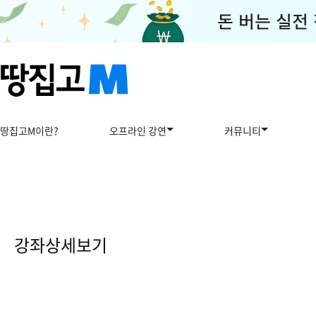
땅집고M이란?
오프라인 강연
커뮤니티
강
좌
상
강좌상세보기
세
보