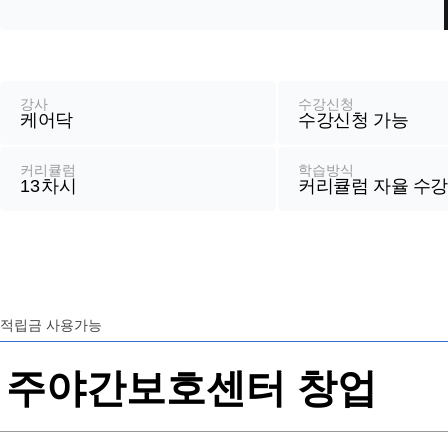
강
좌
정
강사
수강신청
케어닥
수강신청 가능
보
커리큘럼
학습방식
13
차시
커리큘럼 자율 수
적립금 사용가능
주야간보호센터 창업