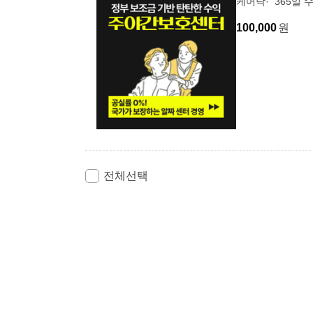
케어닥
365일 
100,000
원
전체선택