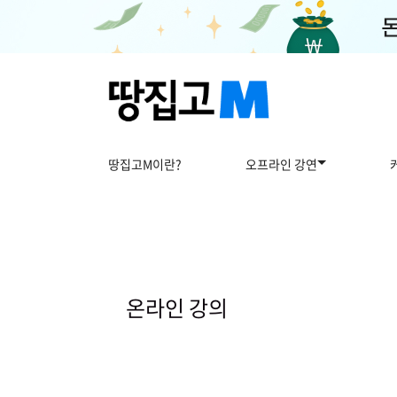
땅집고M이란?
오프라인 강연
온
라
인
온라인 강의
강
의