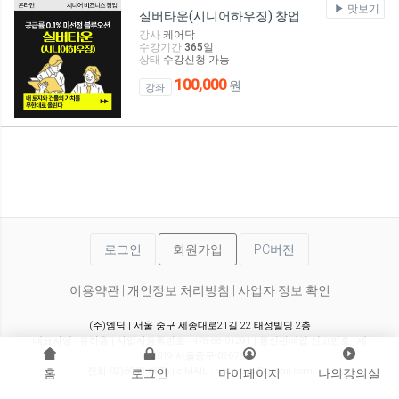
맛보기
실버타운(시니어하우징) 창업
강사
케어닥
수강기간
365
일
상태
수강신청 가능
100,000
원
강좌
로그인
회원가입
PC버전
이용약관
|
개인정보 처리방침
|
사업자 정보 확인
(주)엠딕 | 서울 중구 세종대로21길 22 태성빌딩 2층
대표자명 : 유하용 | 사업자등록번호 : 478-88-01291 | 통신판매업 신고번호 : 제
2019-서울중구-0267호
전화 02)6949-6176 | e-MAIL : realty.aca@gmail.com
홈
로그인
마이페이지
나의강의실
© 2026. All RIGHT RESERVED.