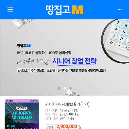
Toggle navigation
1
2
3
시니어주거개발 8기(1인)
강사
시니어 산업 개발
수강기간
2026-08-12
상태
수강신청 가능
2,900,000
원
강좌