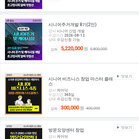
시니어주거개발 8기(2인)
강사
시니어 산업 개발
수강기간
2026-08-12
상태
수강신청 가능
5,220,000
원
5,800,000
강좌
맛보기
시니어 비즈니스 창업 마스터 클래
스
강사
케어닥
수강기간
365
일
상태
수강신청 가능
300,000
원
400,000
강좌
맛보기
방문요양센터 창업
강사
케어닥