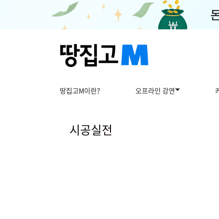
강
사
상
땅집고M이란?
오프라인 강연
세
보
기
시공실전