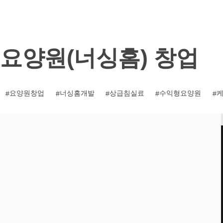
기
요양원(너싱홈) 창업
요양원창업
너싱홈개발
상급침실료
수익형요양원