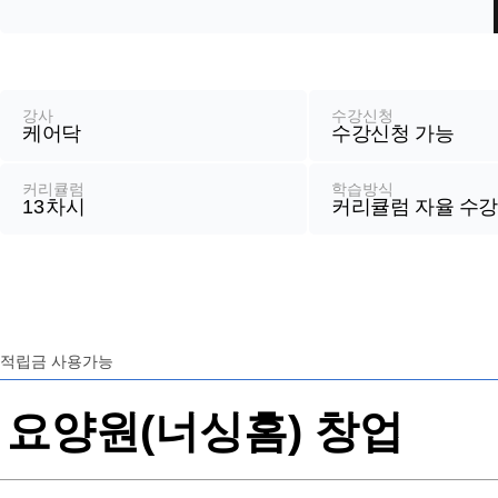
강
좌
정
강사
수강신청
케어닥
수강신청 가능
보
커리큘럼
학습방식
13
차시
커리큘럼 자율 수
적립금 사용가능
요양원(너싱홈) 창업