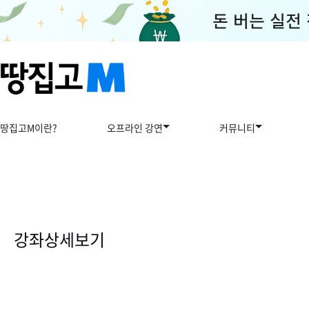
땅집고M이란?
오프라인 강연
커뮤니티
강
좌
상
강좌상세보기
세
보